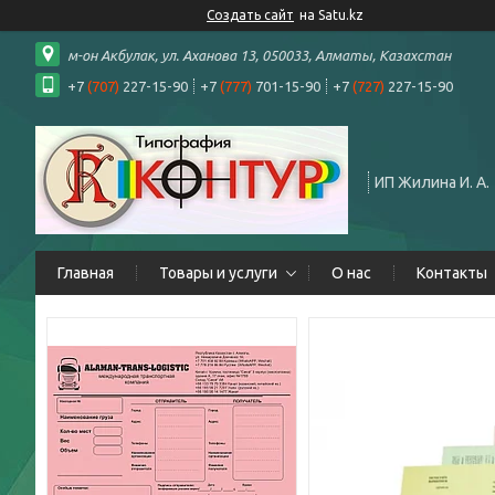
Создать сайт
на Satu.kz
м-он Акбулак, ул. Аханова 13, 050033, Алматы, Казахстан
+7
(707)
227-15-90
+7
(777)
701-15-90
+7
(727)
227-15-90
ИП Жилина И. А.
Главная
Товары и услуги
О нас
Контакты